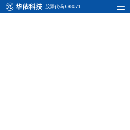
九州酷游ku游登录平台
股票代码 688071
洞悉行业生长趋势
掌握公司最新资讯
目今位置：首页
新闻资讯
九州酷游ku游登录平台新闻
零碳测试 推动未来