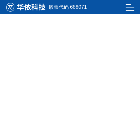
九州酷游ku游登录平台
股票代码 688071
洞悉行业生长趋势
掌握公司最新资讯
目今位置：首页
新闻资讯
九州酷游ku游登录平台新闻
IMU 机械人的精准导航与稳固之翼